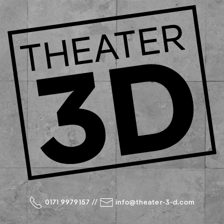
0171 9979157
//
info@theater-3-d.com